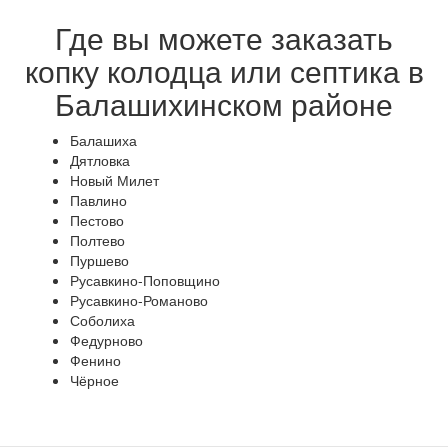
Где вы можете заказать
копку колодца или септика в
Балашихинском районе
Балашиха
Дятловка
Новый Милет
Павлино
Пестово
Полтево
Пуршево
Русавкино-Поповщино
Русавкино-Романово
Соболиха
Федурново
Фенино
Чёрное