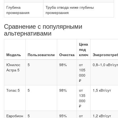
Глубина
Труба отвода ниже глубины
промерзания
промерзания
Сравнение с популярными
альтернативами
Цена
под
Модель
Пользователи
Очистка
ключ
Энергопотре
Юнилос
5
98%
от
0,8–1,0 кВт/су
Астра 5
105
000
₽
Топас 5
5
98%
от
1,5 кВт/сут
135
000
₽
Евробион
5
95%
от
1,2 кВт/сут