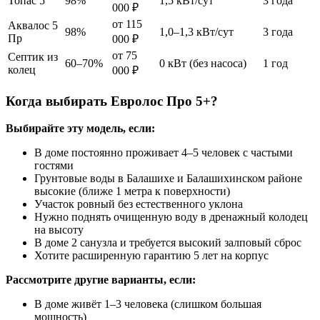
Топас 5
98%
1,5 кВт/сут
3 года
000 ₽
от 115
Аквалос 5
98%
1,0–1,3 кВт/сут
3 года
Пр
000 ₽
от 75
Септик из
60–70%
0 кВт (без насоса)
1 год
колец
000 ₽
Когда выбирать Евролос Про 5+?
Выбирайте эту модель, если:
В доме постоянно проживает 4–5 человек с частыми
гостями
Грунтовые воды в Балашихе и Балашихинском районе
высокие (ближе 1 метра к поверхности)
Участок ровный без естественного уклона
Нужно поднять очищенную воду в дренажный колодец
на высоту
В доме 2 санузла и требуется высокий залповый сброс
Хотите расширенную гарантию 5 лет на корпус
Рассмотрите другие варианты, если:
В доме живёт 1–3 человека (слишком большая
мощность)