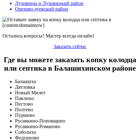
Луховицы и Луховицкий район
Орехово-зуевский район
Остались вопросы? Мастер всегда онлайн!
Заказать сейчас
Где вы можете заказать копку колодца
или септика в Балашихинском районе
Балашиха
Дятловка
Новый Милет
Павлино
Пестово
Полтево
Пуршево
Русавкино-Поповщино
Русавкино-Романово
Соболиха
Федурново