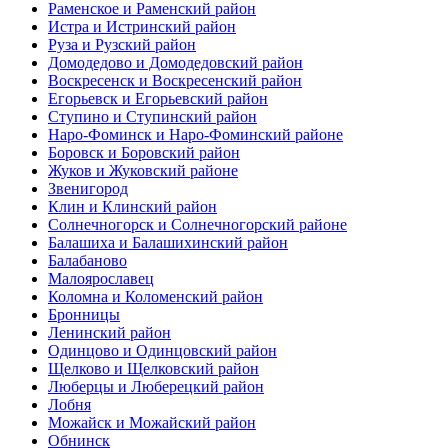
Раменское и Раменский район
Истра и Истринский район
Руза и Рузский район
Домодедово и Домодедовский район
Воскресенск и Воскресенский район
Егорьевск и Егорьевский район
Ступино и Ступинский район
Наро-Фоминск и Наро-Фоминский районе
Боровск и Боровский район
Жуков и Жуковский районе
Звенигород
Клин и Клинский район
Солнечногорск и Солнечногорский районе
Балашиха и Балашихинский район
Балабаново
Малоярославец
Коломна и Коломенский район
Бронницы
Ленинский район
Одинцово и Одинцовский район
Щелково и Щелковский район
Люберцы и Люберецкий район
Лобня
Можайск и Можайский район
Обнинск