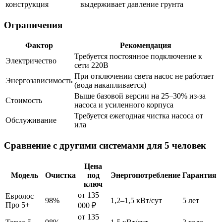
конструкция
выдерживает давление грунта
Ограничения
Фактор
Рекомендация
Требуется постоянное подключение к
Электричество
сети 220В
При отключении света насос не работает
Энергозависимость
(вода накапливается)
Выше базовой версии на 25–30% из-за
Стоимость
насоса и усиленного корпуса
Требуется ежегодная чистка насоса от
Обслуживание
ила
Сравнение с другими системами для 5 человек
Цена
Модель
Очистка
под
Энергопотребление
Гарантия
ключ
от 135
Евролос
98%
1,2–1,5 кВт/сут
5 лет
Про 5+
000 ₽
от 135